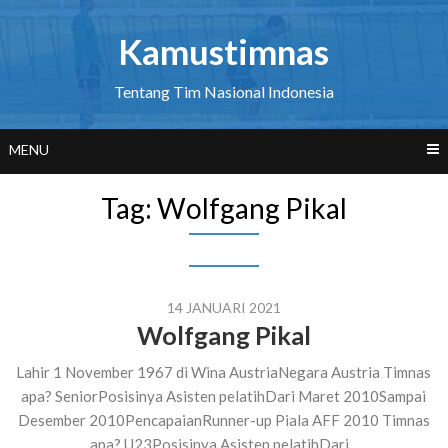
Skip
to
Kamustimnas
content
Tentang Tim Nasional Indonesia
MENU
Tag:
Wolfgang Pikal
14 JANUARI 2021
Wolfgang Pikal
Lahir 1 November 1967 di Wina AustriaNegara Austria Timnas
apa? SeniorPosisinya Asisten pelatihDari Maret 2010Sampai
Desember 2010PencapaianRunner-up Piala AFF 2010 Timnas
apa? U23Posisinya Asisten pelatihDari...