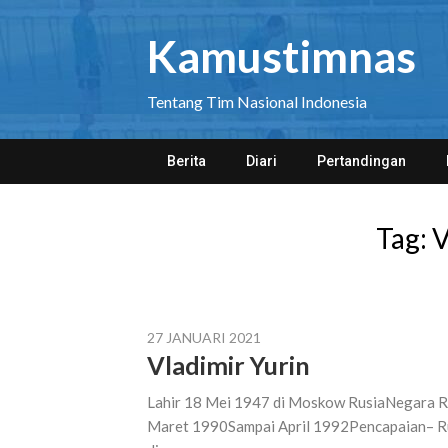
Skip
to
Kamustimnas
content
Tentang Tim Nasional Indonesia
Berita
Diari
Pertandingan
Tag:
V
27 JANUARI 2021
Vladimir Yurin
Lahir 18 Mei 1947 di Moskow RusiaNegara Ru
Maret 1990Sampai April 1992Pencapaian– R