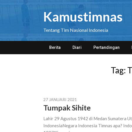
Skip
to
Kamustimnas
content
Tentang Tim Nasional Indonesia
Berita
Diari
Pertandingan
Tag:
T
27 JANUARI 2021
Tumpak Sihite
Lahir 29 Agustus 1942 di Medan Sumatera Ut
IndonesiaNegara Indonesia Timnas apa? Indon