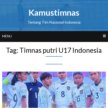
Skip
to
Kamustimnas
content
Tentang Tim Nasional Indonesia
MENU
Tag:
Timnas putri U17 Indonesia