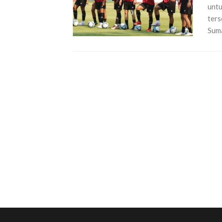
untu
ters
Suma