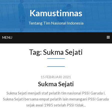
Skip
to
Kamustimnas
content
Tentang Tim Nasional Indonesia
MENU
Tag:
Sukma Sejati
15 FEBRUARI 2021
Sukma Sejati
Sukma Sejati menjadi staf pelatih tim nasional PSSI Garuda I.
Sukma Sejati bersama empat pelatih lain menangani PSSI Garuda
sejak awal 1985 setelah PSSI tidak...