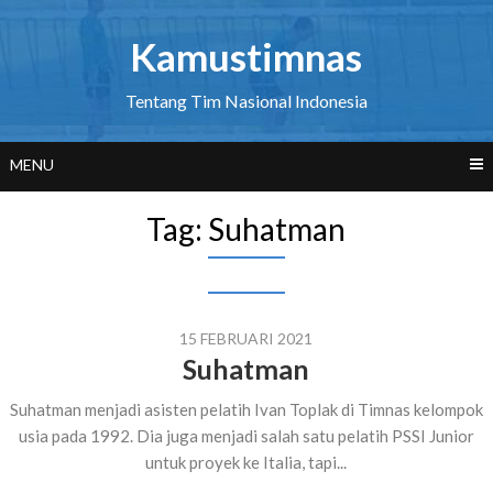
Skip
to
Kamustimnas
content
Tentang Tim Nasional Indonesia
MENU
Tag:
Suhatman
15 FEBRUARI 2021
Suhatman
Suhatman menjadi asisten pelatih Ivan Toplak di Timnas kelompok
usia pada 1992. Dia juga menjadi salah satu pelatih PSSI Junior
untuk proyek ke Italia, tapi...