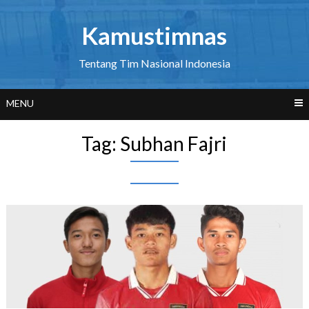
Skip
to
Kamustimnas
content
Tentang Tim Nasional Indonesia
MENU
Tag:
Subhan Fajri