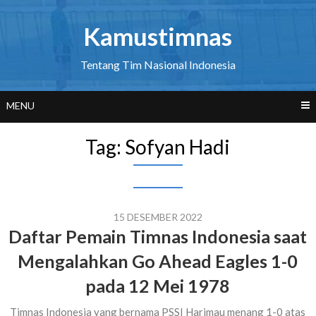
Skip
to
Kamustimnas
content
Tentang Tim Nasional Indonesia
MENU
Tag:
Sofyan Hadi
15 DESEMBER 2022
Daftar Pemain Timnas Indonesia saat
Mengalahkan Go Ahead Eagles 1-0
pada 12 Mei 1978
Timnas Indonesia yang bernama PSSI Harimau menang 1-0 atas