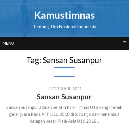
Skip
to
Kamustimnas
content
Tentang Tim Nasional Indonesia
MENU
Tag:
Sansan Susanpur
12 FEBRUARI 2021
Sansan Susanpur
Sansan Susanpur adalah pelatih fisik Timnas U16 yang meraih
gelar juara Piala AFF U16 2018 di Sidoarjo dan menembus
delapan besar Piala Asia U16 2018...