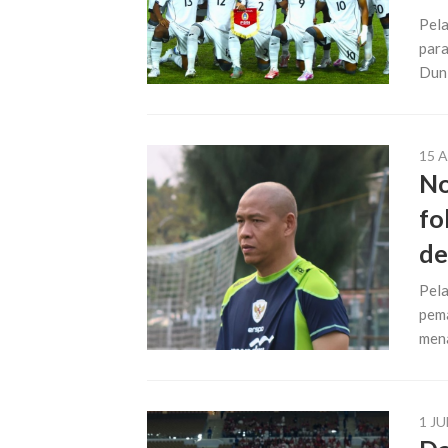
Pela
para
Duni
15 
No
fo
de
Pela
pema
mena
1 JU