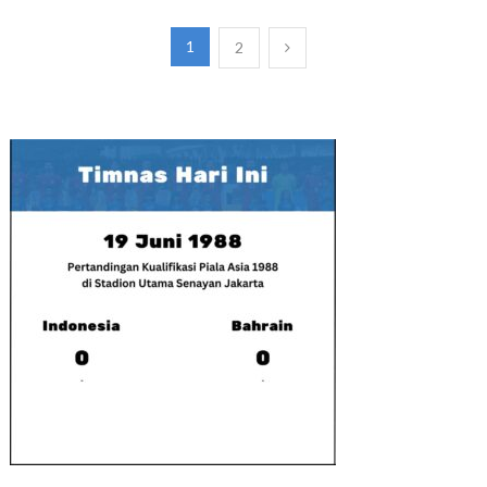
Paginasi
1
2
pos