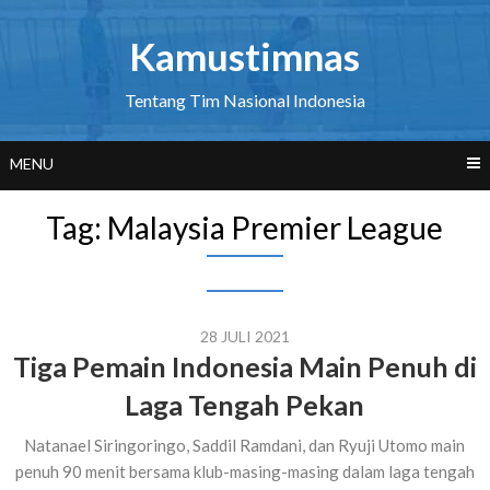
Skip
to
Kamustimnas
content
Tentang Tim Nasional Indonesia
MENU
Tag:
Malaysia Premier League
28 JULI 2021
Tiga Pemain Indonesia Main Penuh di
Laga Tengah Pekan
Natanael Siringoringo, Saddil Ramdani, dan Ryuji Utomo main
penuh 90 menit bersama klub-masing-masing dalam laga tengah