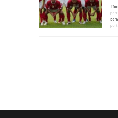
Timn
pert
berm
pert