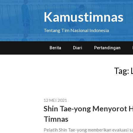
Skip
to
Kamustimnas
content
Tentang Tim Nasional Indonesia
Berita
Diari
Pertandingan
Tag:
12 MEI 2021
Shin Tae-yong Menyorot Ha
Timnas
Pelatih Shin Tae-yong memberikan evaluasi sa