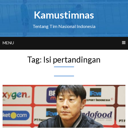
Skip
to
Kamustimnas
content
Tentang Tim Nasional Indonesia
MENU
Tag:
Isi pertandingan