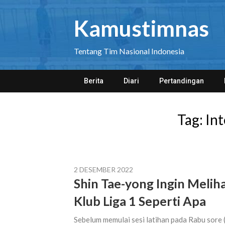
Skip
to
Kamustimnas
content
Tentang Tim Nasional Indonesia
Berita
Diari
Pertandingan
Tag:
Int
2 DESEMBER 2022
Shin Tae-yong Ingin Meliha
Klub Liga 1 Seperti Apa
Sebelum memulai sesi latihan pada Rabu sore