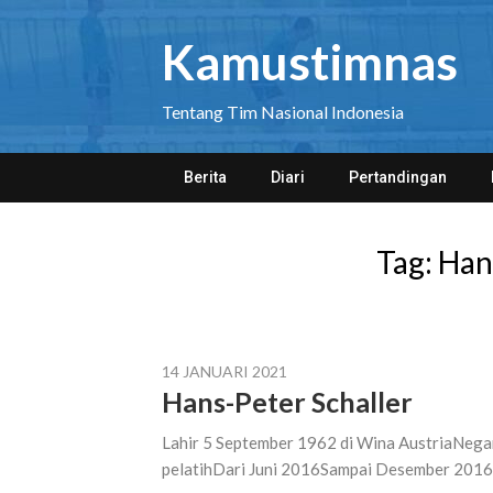
Skip
to
Kamustimnas
content
Tentang Tim Nasional Indonesia
Berita
Diari
Pertandingan
Tag:
Han
14 JANUARI 2021
Hans-Peter Schaller
Lahir 5 September 1962 di Wina AustriaNegar
pelatihDari Juni 2016Sampai Desember 2016