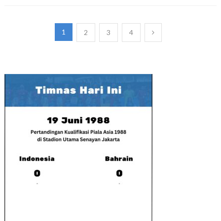
Paginasi
1
2
3
4
pos