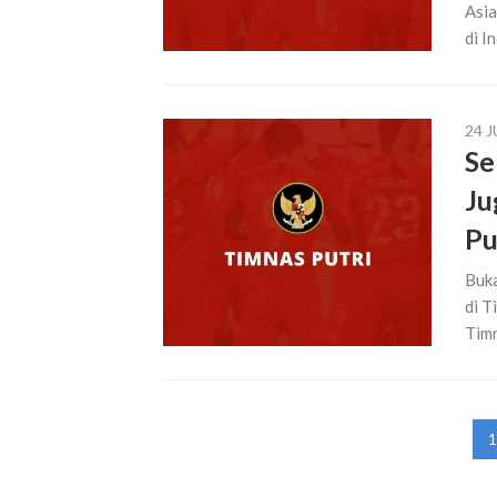
Asia
di I
24 J
Se
Ju
Pu
Buka
di T
Timn
Paginasi
1
pos