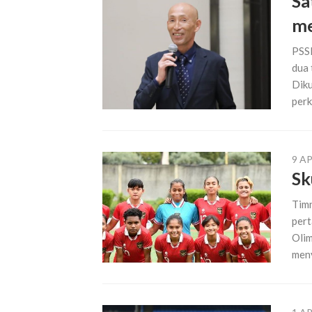
Sa
me
PSSI
dua 
Diku
perk
9 AP
Sk
Timn
pert
Olim
meny