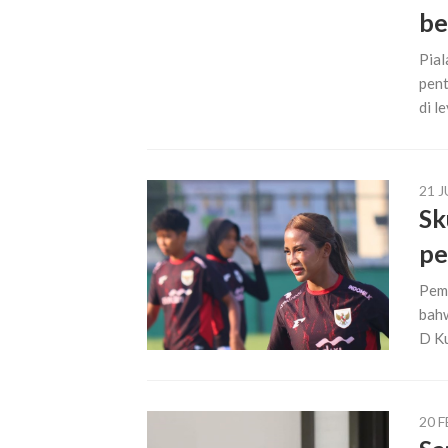
be
Pial
pent
di l
21 J
Sk
pe
Pema
bahw
D Ku
20 