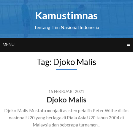
Skip
to
Kamustimnas
content
Tentang Tim Nasional Indonesia
MENU
Tag:
Djoko Malis
15 FEBRUARI 2021
Djoko Malis
Djoko Malis Mustafa menjadi asisten pelatih Peter Withe di tim
nasional U20 yang berlaga di Piala Asia U20 tahun 2004 di
Malaysia dan beberapa turnamen...