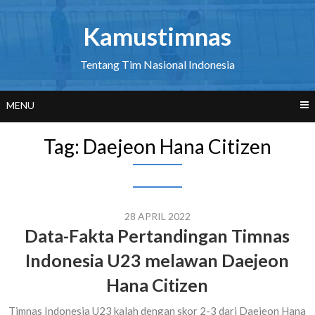
Skip
to
Kamustimnas
content
Tentang Tim Nasional Indonesia
MENU
Tag:
Daejeon Hana Citizen
28 APRIL 2022
Data-Fakta Pertandingan Timnas
Indonesia U23 melawan Daejeon
Hana Citizen
Timnas Indonesia U23 kalah dengan skor 2-3 dari Daejeon Hana