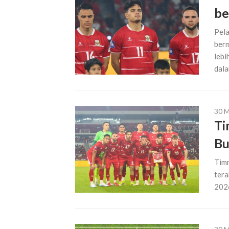
be
Pela
berm
lebi
dala
30 
Ti
Bu
Timn
tera
2026