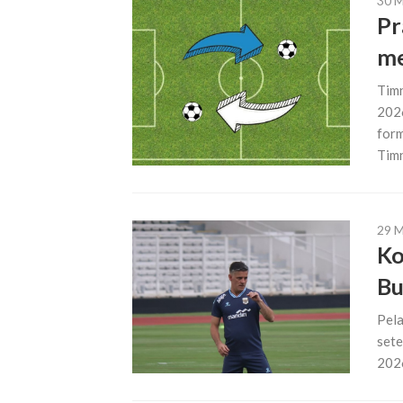
30 
Pr
me
Timn
2026
form
Timn
29 
Ko
Bu
Pela
sete
2026