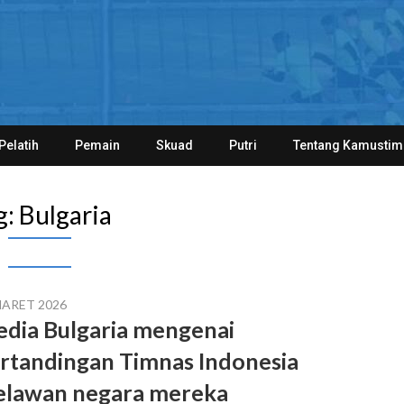
Pelatih
Pemain
Skuad
Putri
Tentang Kamustim
g:
Bulgaria
MARET 2026
dia Bulgaria mengenai
rtandingan Timnas Indonesia
lawan negara mereka