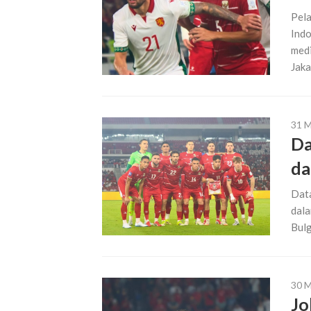
Pela
Indo
medi
Jaka
31 
Da
da
Data
dala
Bulg
30 
Jo