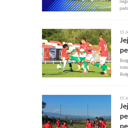
nega
pada
15 
Je
pe
Bulg
Indo
Bulg
15 
Je
pe
pe