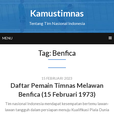
Skip
to
Kamustimnas
content
Tentang Tim Nasional Indonesia
MENU
Tag:
Benfica
15 FEBRUARI 2023
Daftar Pemain Timnas Melawan
Benfica (15 Februari 1973)
Tim nasional Indonesia mendapat kesempatan bertemu lawan-
lawan tangguh dalam persiapan menuju Kualifikasi Piala Dunia