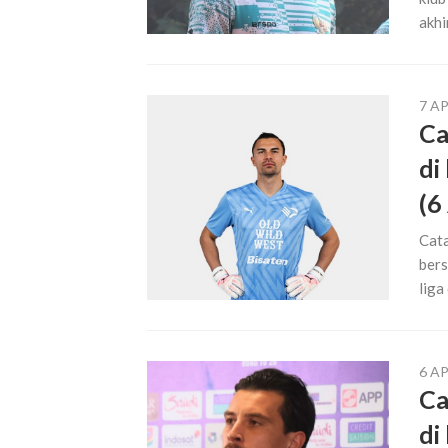
akhi
7 AP
Ca
di
(6
Cata
bers
liga
6 AP
Ca
di