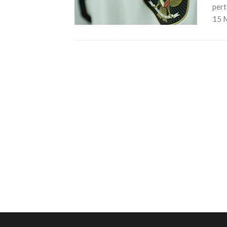
pert
15 M