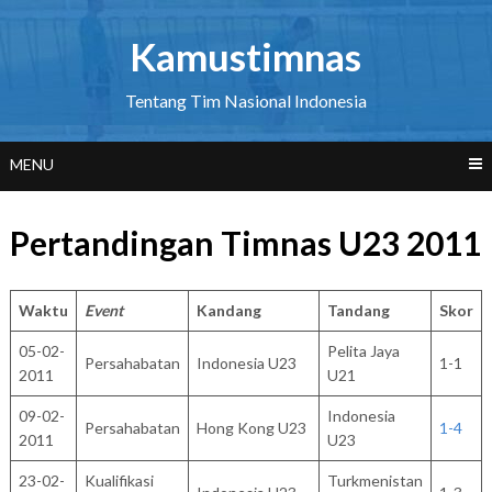
Skip
to
Kamustimnas
content
Tentang Tim Nasional Indonesia
MENU
Pertandingan Timnas U23 2011
Waktu
Event
Kandang
Tandang
Skor
05-02-
Pelita Jaya
Persahabatan
Indonesia U23
1-1
2011
U21
09-02-
Indonesia
Persahabatan
Hong Kong U23
1-4
2011
U23
23-02-
Kualifikasi
Turkmenistan