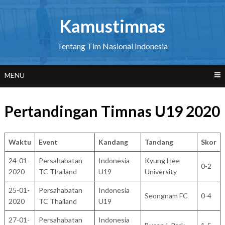
Skip
to
Kamustimnas
content
Tentang Tim Nasional Indonesia
MENU
Pertandingan Timnas U19 2020
Waktu
Event
Kandang
Tandang
Skor
24-01-
Persahabatan
Indonesia
Kyung Hee
0-2
2020
TC Thailand
U19
University
25-01-
Persahabatan
Indonesia
Seongnam FC
0-4
2020
TC Thailand
U19
27-01-
Persahabatan
Indonesia