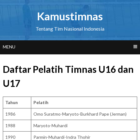
Skip
to
Kamustimnas
content
Tentang Tim Nasional Indonesia
MENU
Daftar Pelatih Timnas U16 dan
U17
Tahun
Pelatih
1986
Omo Suratmo-Maryoto-Burkhard Pape (Jerman)
1988
Maryoto-Muhardi
1990
Parmin-Muhardi-Indra Thohir