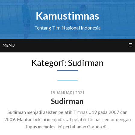
Skip
to
Kamustimnas
content
Tentang Tim Nasional Indonesia
MENU
Kategori:
Sudirman
18 JANUARI 2021
Sudirman
Sudirman menjadi asisten pelatih Timnas U19 pada 2007 dan
2009. Mantan bek ini menjadi staf pelatih Timnas senior dengan
tugas memoles lini pertahanan Garuda di...