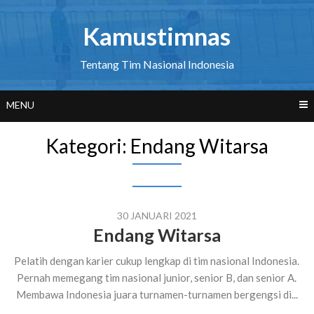
Skip
to
Kamustimnas
content
Tentang Tim Nasional Indonesia
MENU
Kategori:
Endang Witarsa
30 JANUARI 2021
Endang Witarsa
Pelatih dengan karier cukup lengkap di tim nasional Indonesia.
Pernah memegang tim nasional junior, senior B, dan senior A.
Membawa Indonesia juara turnamen-turnamen bergengsi di...