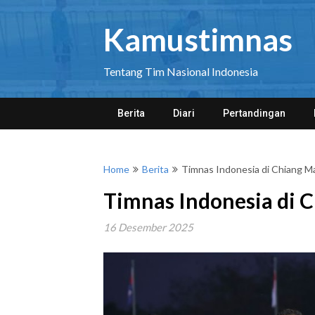
Skip
to
Kamustimnas
content
Tentang Tim Nasional Indonesia
Berita
Diari
Pertandingan
Home
Berita
Timnas Indonesia di Chiang M
Timnas Indonesia di 
16 Desember 2025