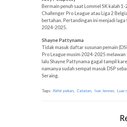
Bermain penuh saat Lommel SK kalah 1-2
Challenger Pro League atau Liga 2 Belgi
bertahan. Pertandingan ini menjadi lag
2024-2025.
Shayne Pattynama
Tidak masuk daftar susunan pemain (DSP
Pro League musim 2024-2025 melawan t
lalu Shayne Pattynama gagal tampil kar
namanya sudah sempat masuk DSP sebag
Seraing.
Tags:
Akhir pekan
,
Catatan
,
Ivar Jenner
,
Luar 
R