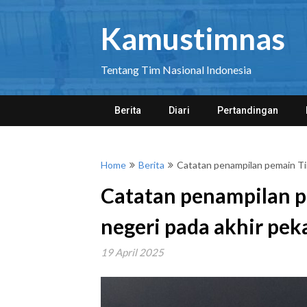
Skip
to
Kamustimnas
content
Tentang Tim Nasional Indonesia
Berita
Diari
Pertandingan
Home
Berita
Catatan penampilan pemain Timn
Catatan penampilan p
negeri pada akhir peka
19 April 2025