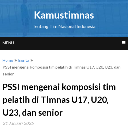
Skip
to
Kamustimnas
content
Tentang Tim Nasional Indonesia
MENU
Home
Berita
PSSI mengenai komposisi tim pelatih di Timnas U17, U20, U23, dan
senior
PSSI mengenai komposisi tim
pelatih di Timnas U17, U20,
U23, dan senior
21 Januari 2025