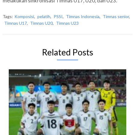
melakukan sinkronisasi Timnas U17, U20, dan U23.
Tags:
Komposisi
,
pelatih
,
PSSI
,
Timnas Indonesia
,
Timnas senior
,
Timnas U17
,
Timnas U20
,
Timnas U23
Related Posts