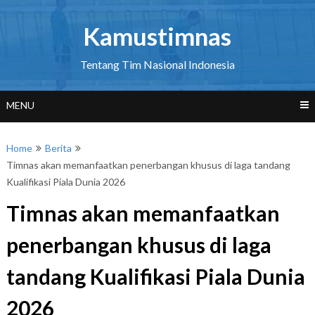
Skip
to
Kamustimnas
content
Tentang Tim Nasional Indonesia
MENU
Home
Berita
Timnas akan memanfaatkan penerbangan khusus di laga tandang
Kualifikasi Piala Dunia 2026
Timnas akan memanfaatkan
penerbangan khusus di laga
tandang Kualifikasi Piala Dunia
2026