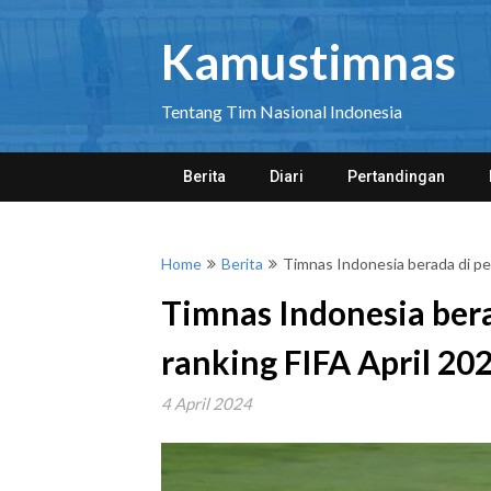
Skip
to
Kamustimnas
content
Tentang Tim Nasional Indonesia
Berita
Diari
Pertandingan
Home
Berita
Timnas Indonesia berada di pe
Timnas Indonesia bera
ranking FIFA April 20
4 April 2024