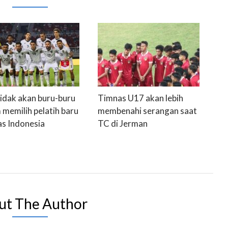
tidak akan buru-buru
Timnas U17 akan lebih
 memilih pelatih baru
membenahi serangan saat
s Indonesia
TC di Jerman
ut The Author