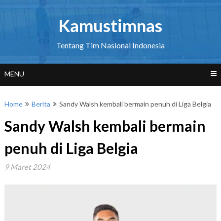
Skip
to
Kamustimnas
content
Tentang Tim Nasional Indonesia
MENU
Home
Berita
Sandy Walsh kembali bermain penuh di Liga Belgia
Sandy Walsh kembali bermain
penuh di Liga Belgia
9 Maret 2024