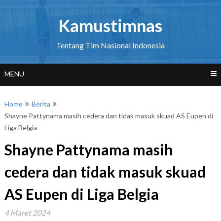
Skip
to
Kamustimnas
content
Tentang Tim Nasional Indonesia
MENU
Home
Berita
Shayne Pattynama masih cedera dan tidak masuk skuad AS Eupen di
Liga Belgia
Shayne Pattynama masih
cedera dan tidak masuk skuad
AS Eupen di Liga Belgia
4 Maret 2024