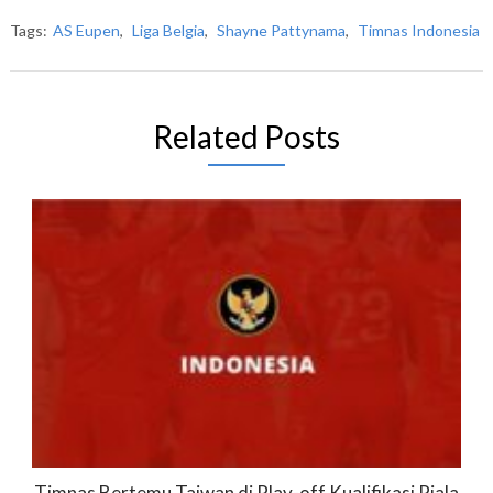
Tags:
AS Eupen
,
Liga Belgia
,
Shayne Pattynama
,
Timnas Indonesia
Related Posts
Timnas Bertemu Taiwan di Play-off Kualifikasi Piala