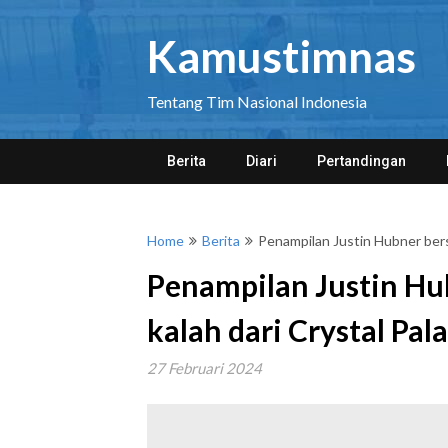
Skip
to
Kamustimnas
content
Tentang Tim Nasional Indonesia
Berita
Diari
Pertandingan
Home
Berita
Penampilan Justin Hubner bers
Penampilan Justin Hu
kalah dari Crystal Pal
27 Februari 2024