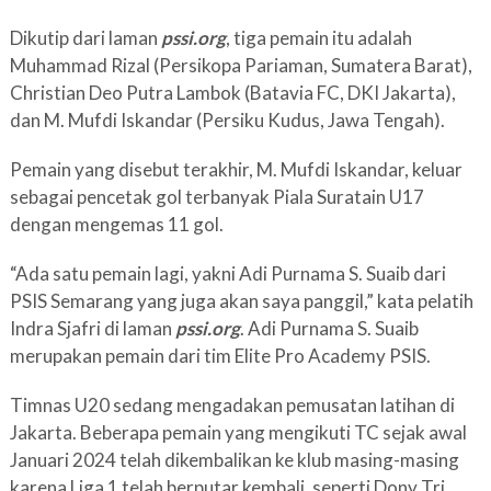
Dikutip dari laman
pssi.org
, tiga pemain itu adalah
Muhammad Rizal (Persikopa Pariaman, Sumatera Barat),
Christian Deo Putra Lambok (Batavia FC, DKI Jakarta),
dan M. Mufdi Iskandar (Persiku Kudus, Jawa Tengah).
Pemain yang disebut terakhir, M. Mufdi Iskandar, keluar
sebagai pencetak gol terbanyak Piala Suratain U17
dengan mengemas 11 gol.
“Ada satu pemain lagi, yakni Adi Purnama S. Suaib dari
PSIS Semarang yang juga akan saya panggil,” kata pelatih
Indra Sjafri di laman
pssi.org
. Adi Purnama S. Suaib
merupakan pemain dari tim Elite Pro Academy PSIS.
Timnas U20 sedang mengadakan pemusatan latihan di
Jakarta. Beberapa pemain yang mengikuti TC sejak awal
Januari 2024 telah dikembalikan ke klub masing-masing
karena Liga 1 telah berputar kembali, seperti Dony Tri