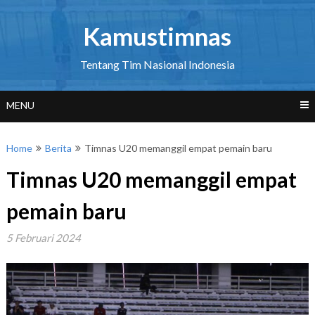
Skip
to
Kamustimnas
content
Tentang Tim Nasional Indonesia
MENU
Home
Berita
Timnas U20 memanggil empat pemain baru
Timnas U20 memanggil empat
pemain baru
5 Februari 2024