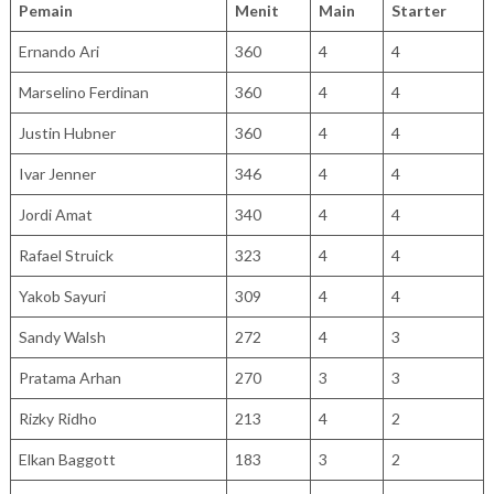
Pemain
Menit
Main
Starter
Ernando Ari
360
4
4
Marselino Ferdinan
360
4
4
Justin Hubner
360
4
4
Ivar Jenner
346
4
4
Jordi Amat
340
4
4
Rafael Struick
323
4
4
Yakob Sayuri
309
4
4
Sandy Walsh
272
4
3
Pratama Arhan
270
3
3
Rizky Ridho
213
4
2
Elkan Baggott
183
3
2