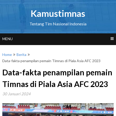
Skip
to
Kamustimnas
content
Tentang Tim Nasional Indonesia
MENU
Home
Berita
Data-fakta penampilan pemain Timnas di Piala Asia AFC 2023
Data-fakta penampilan pemain
Timnas di Piala Asia AFC 2023
30 Januari 2024