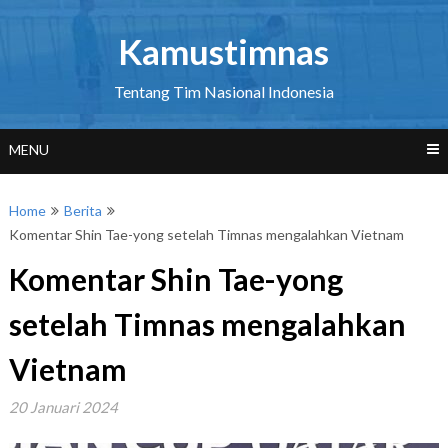
Skip
to
Kamustimnas
content
Tentang Tim Nasional Indonesia
MENU
Home
Berita
Komentar Shin Tae-yong setelah Timnas mengalahkan Vietnam
Komentar Shin Tae-yong
setelah Timnas mengalahkan
Vietnam
20 Januari 2024