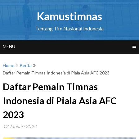
Skip
to
Kamustimnas
content
Tentang Tim Nasional Indonesia
MENU
Home
Berita
Daftar Pemain Timnas Indonesia di Piala Asia AFC 2023
Daftar Pemain Timnas
Indonesia di Piala Asia AFC
2023
12 Januari 2024