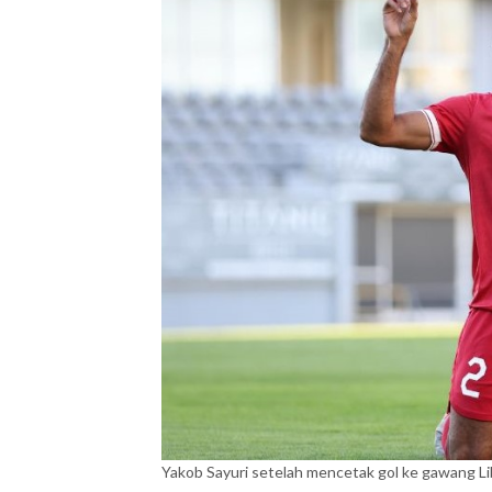
Yakob Sayuri setelah mencetak gol ke gawang Lib