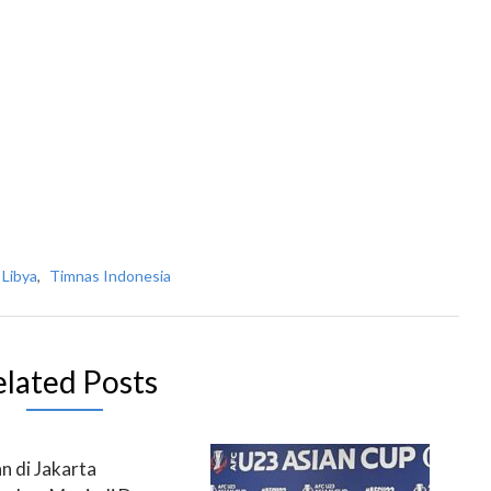
Libya
,
Timnas Indonesia
elated Posts
n di Jakarta