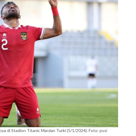
ya di Stadion Titanic Mardan Turki (5/1/2024). Foto: pssi