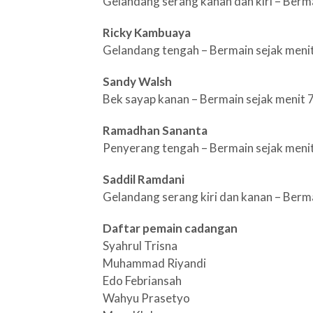
Gelandang serang kanan dan kiri – Berm
Ricky Kambuaya
Gelandang tengah – Bermain sejak menit
Sandy Walsh
Bek sayap kanan – Bermain sejak menit
Ramadhan Sananta
Penyerang tengah – Bermain sejak menit
Saddil Ramdani
Gelandang serang kiri dan kanan – Berm
Daftar pemain cadangan
Syahrul Trisna
Muhammad Riyandi
Edo Febriansah
Wahyu Prasetyo