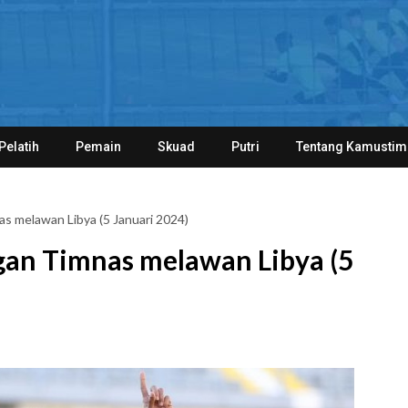
Pelatih
Pemain
Skuad
Putri
Tentang Kamustim
s melawan Libya (5 Januari 2024)
gan Timnas melawan Libya (5