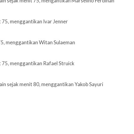
ain sejak menit 75, mengantikan Marselino Ferdinan
 75, menggantikan Ivar Jenner
 75, menggantikan Witan Sulaeman
 75, menggantikan Rafael Struick
ain sejak menit 80, menggantikan Yakob Sayuri