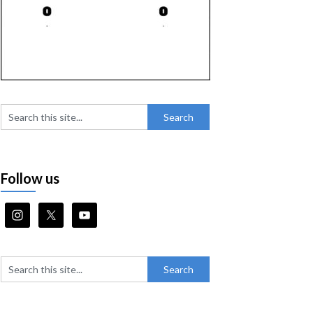
Follow us