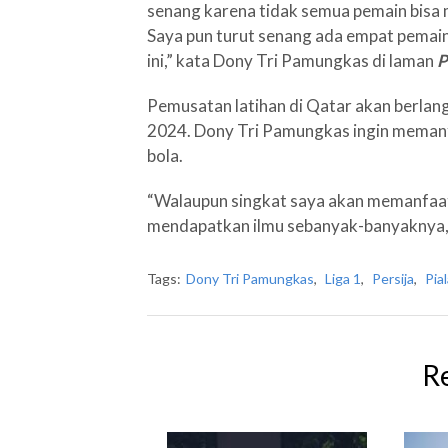
senang karena tidak semua pemain bis
Saya pun turut senang ada empat pemain l
ini,” kata Dony Tri Pamungkas di laman
P
Pemusatan latihan di Qatar akan berla
2024. Dony Tri Pamungkas ingin meman
bola.
“Walaupun singkat saya akan memanfaa
mendapatkan ilmu sebanyak-banyaknya,
Tags:
Dony Tri Pamungkas
,
Liga 1
,
Persija
,
Pia
R