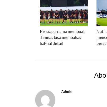
Persiapan lama membuat
Natha
Timnas bisa membahas
mence
hal-hal detail
bersa
Abo
Admin