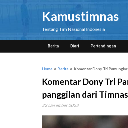
Skip
to
Kamustimnas
content
Tentang Tim Nasional Indonesia
Berita
Diari
Pertandingan
Home
Berita
Komentar Dony Tri Pamungkas
Komentar Dony Tri P
panggilan dari Timna
22 Desember 2023