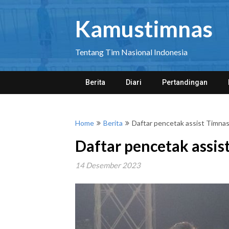
Skip
to
Kamustimnas
content
Tentang Tim Nasional Indonesia
Berita
Diari
Pertandingan
Home
Berita
Daftar pencetak assist Timnas
Daftar pencetak assis
14 Desember 2023