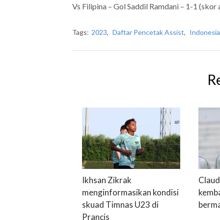
Vs Filipina – Gol Saddil Ramdani – 1-1 (skor 
Tags:
2023
,
Daftar Pencetak Assist
,
Indonesia
R
Ikhsan Zikrak
Claud
menginformasikan kondisi
kemba
skuad Timnas U23 di
bermai
Prancis