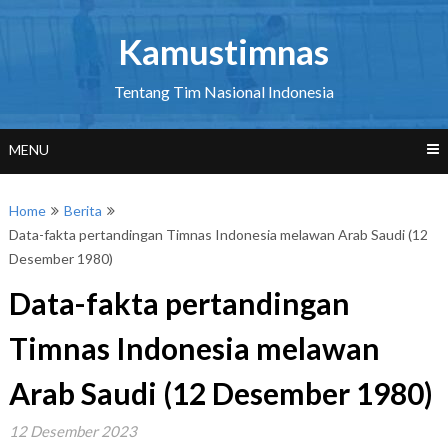
Skip
to
Kamustimnas
content
Tentang Tim Nasional Indonesia
MENU
Home
Berita
Data-fakta pertandingan Timnas Indonesia melawan Arab Saudi (12
Desember 1980)
Data-fakta pertandingan
Timnas Indonesia melawan
Arab Saudi (12 Desember 1980)
12 Desember 2023