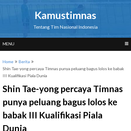
Skip
to
Kamustimnas
content
Tentang Tim Nasional Indonesia
MENU
Home
Berita
Shin Tae-yong percaya Timnas punya peluang bagus lolos ke babak
III Kualifikasi Piala Dunia
Shin Tae-yong percaya Timnas
punya peluang bagus lolos ke
babak III Kualifikasi Piala
Dunia