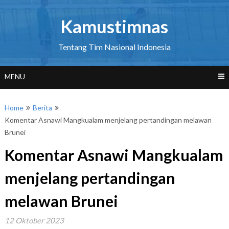
Skip
to
Kamustimnas
content
Tentang Tim Nasional Indonesia
MENU
Home
Berita
Komentar Asnawi Mangkualam menjelang pertandingan melawan
Brunei
Komentar Asnawi Mangkualam
menjelang pertandingan
melawan Brunei
12 Oktober 2023