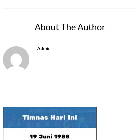
About The Author
Admin